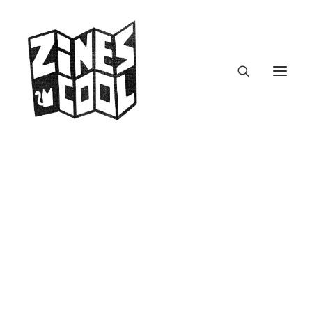
Was'n hier los?
Relativ spontane Idee, um meiner
aktuellen
Zine-Obsession
Ausdruck zu…
by zines.cool
zines.fm – Podcast