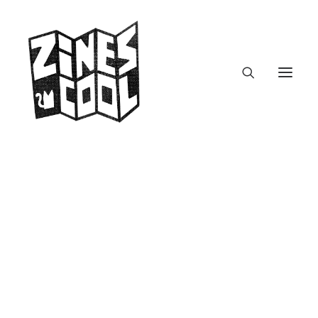
Das war die erste
Zine-Tauschaktion!
17. Mai 2023
|
In
Zinetausch
|
By
zines.cool
Am 21. April hatte ich die spontane Idee,
eine kleine Zine-Tauschaktion
zu starten:
zines.fm – Podcast