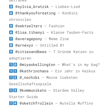
Getränke
@sylvia_bratzik
– Liebes-Lied
@thankyouforeating
– Konbini
chronicles
@sektselters
– Fashion
@lisa.tihanyi
– Klasse Tauben-Facts
@averagepony
– Meme Zine
@arnexyz
– Untitled 01
@citiesandbees
– 7 Gründe Katzen zu
adoptieren
@miyaskellington
– What’s in my bag?
@kathrinchaos
– Ein Jahr in Haikus
@_nochibi
– Meine liebsten
Gesellschaftsspiele
@kommunikato
– Stardew Valley
Starter Guide
@sketchfrollein
– Nutella Muffins