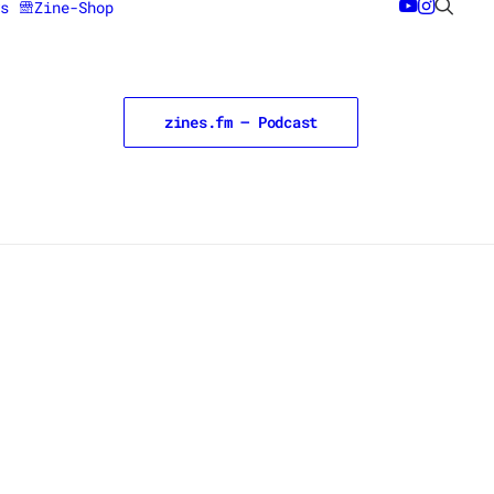
s
Zine-Shop
zines.fm – Podcast