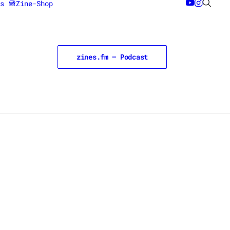
s
Zine-Shop
zines.fm – Podcast