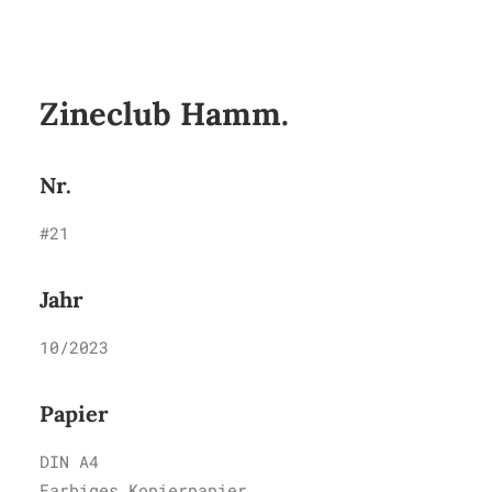
Ein Zine für den
HalloZeeen-Tausch vom
Zineclub Hamm.
Nr.
#21
Jahr
10/2023
Papier
DIN A4
Farbiges Kopierpapier