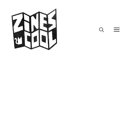
Lavandia
Mysteries
zines.fm – Podcast