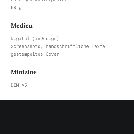
80 g
Medien
Digital (inDesign)
Screenshots, handschriftliche Texte,
gestempeltes Cover
Minizine
DIN A5