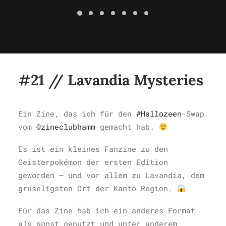
#21 // Lavandia Mysteries
Ein Zine, das ich für den
#Hallozeen
-Swap
vom
@zineclubhamm
gemacht hab.
Es ist ein kleines Fanzine zu den
Geisterpokémon der ersten Edition
geworden – und vor allem zu Lavandia, dem
gruseligsten Ort der Kanto Region.
Für das Zine hab ich ein anderes Format
als sonst genutzt und unter anderem