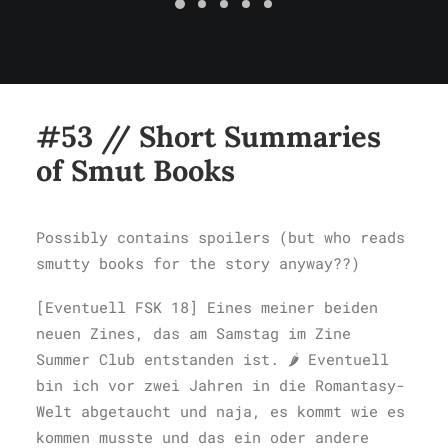
#53 // Short Summaries
of Smut Books
Possibly contains spoilers (but who reads
smutty books for the story anyway??)
[Eventuell FSK 18] Eines meiner beiden
neuen Zines, das am Samstag im Zine
Summer Club entstanden ist. 🌶️ Eventuell
bin ich vor zwei Jahren in die Romantasy-
Welt abgetaucht und naja, es kommt wie es
kommen musste und das ein oder andere