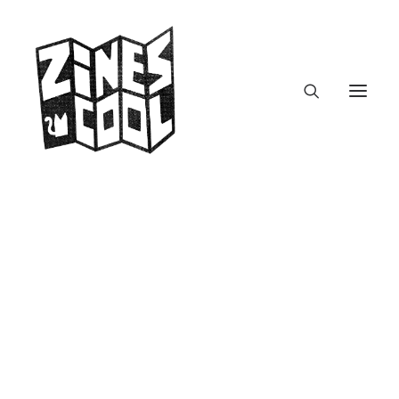
Short Summaries of
SMUT Books
zines.fm – Podcast