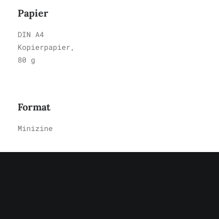
Papier
DIN A4
Kopierpapier,
80 g
Format
Minizine