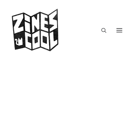
SOMETIMES
OBSESSIONS
zines.fm – Podcast