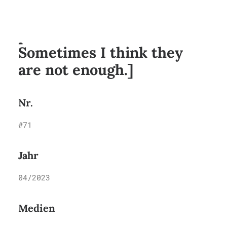
[Sometimes I think my
passions are too much.
Sometimes I think they
are not enough.]
Nr.
#71
Jahr
04/2023
Medien