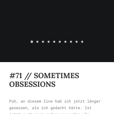
#71 // SOMETIMES
OBSESSIONS
Puh, an diesem Zine hab ich jetzt länger
gesessen, als ich gedacht hätte. Ist