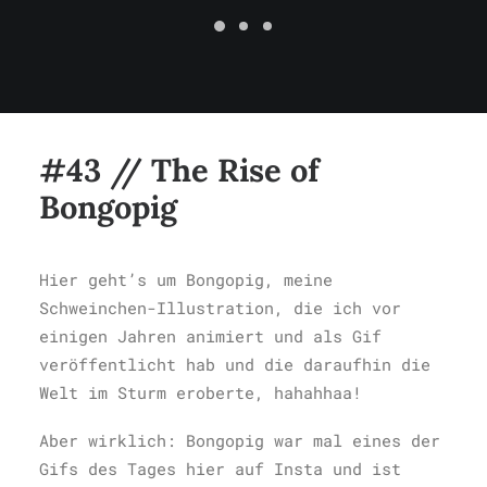
#43 // The Rise of
Bongopig
Hier geht’s um Bongopig, meine
Schweinchen-Illustration, die ich vor
einigen Jahren animiert und als Gif
veröffentlicht hab und die daraufhin die
Welt im Sturm eroberte, hahahhaa!
Aber wirklich: Bongopig war mal eines der
Gifs des Tages hier auf Insta und ist