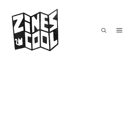
The Rise of Bongopig
zines.fm – Podcast
Adventskalender Zine #23: