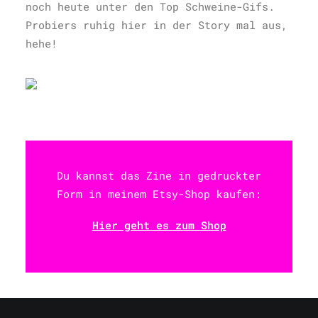
noch heute unter den Top Schweine-Gifs.
Probiers ruhig hier in der Story mal aus,
hehe!
Du kannst das Zine in gedruckter
Form in meinem Etsy-Shop kaufen:
Hier geht es zum Shop