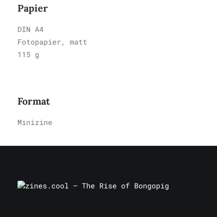
Papier
DIN A4
Fotopapier, matt
115 g
Format
Minizine