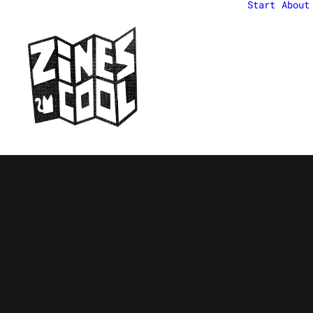
Start
About