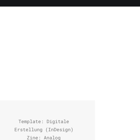
Template: Digitale
Erstellung (InDesign)
Zine: Analog