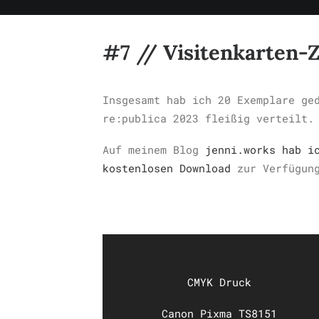
#7 // Visitenkarten-
Insgesamt hab ich 20 Exemplare ge
re:publica 2023 fleißig verteilt.
Auf meinem Blog
jenni.works hab i
kostenlosen Download
zur Verfügung
CMYK Druck
Canon Pixma TS8151