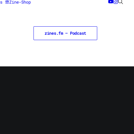
s
Zine-Shop
zines.fm – Podcast