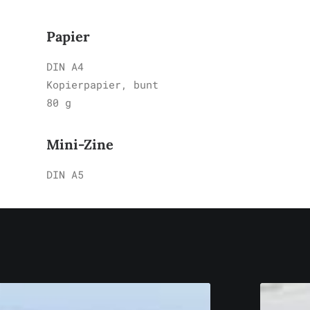
Papier
DIN A4
Kopierpapier, bunt
80 g
Mini-Zine
DIN A5