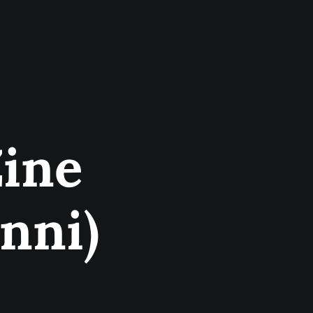
Zine
enni)