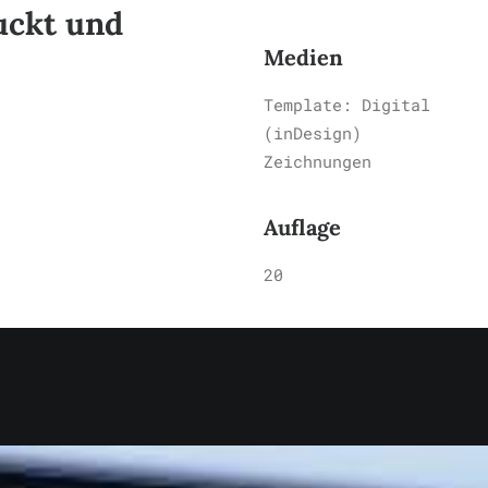
uckt und
Medien
Template: Digital
(inDesign)
Zeichnungen
Auflage
20