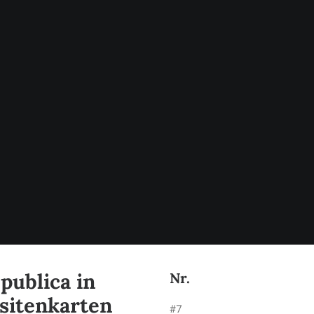
:publica in
Nr.
isitenkarten
#7