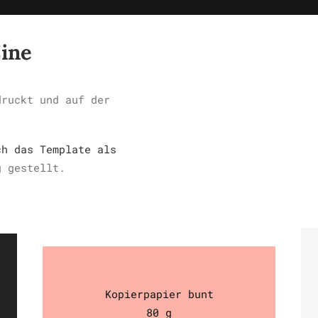
Zine
druckt und auf der
ch das Template als
 gestellt.
Kopierpapier bunt
80 g