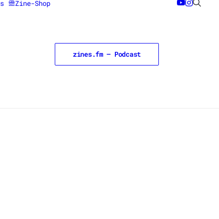
s
Zine-Shop
zines.fm – Podcast